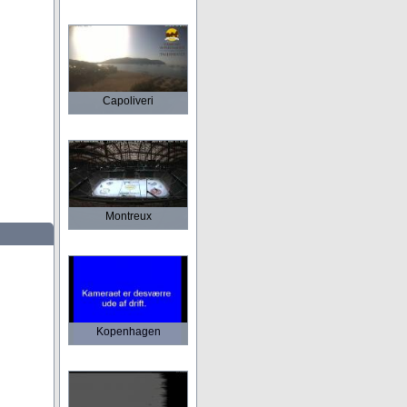
Capoliveri
Montreux
Kopenhagen