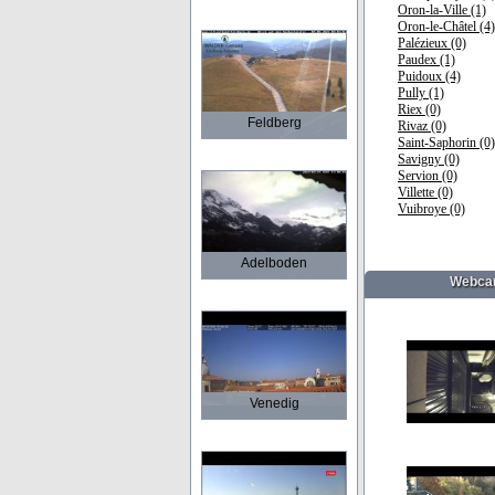
Oron-la-Ville (1)
Oron-le-Châtel (4)
Palézieux (0)
Paudex (1)
Puidoux (4)
Pully (1)
Riex (0)
Feldberg
Rivaz (0)
Saint-Saphorin (0)
Savigny (0)
Servion (0)
Villette (0)
Vuibroye (0)
Adelboden
Webcam
Venedig