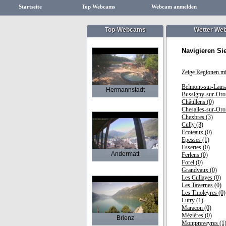
Startseite
Top Webcams
Webcam anmelden
Top-Webcams
Wetter We
Navigieren Si
Zeige Regionen m
Belmont-sur-Laus
Hermannstadt
Bussigny-sur-Oro
Châtillens (0)
Chesalles-sur-Oro
Chexbres (3)
Cully (3)
Ecoteaux (0)
Epesses (1)
Essertes (0)
Andermatt
Ferlens (0)
Forel (0)
Grandvaux (0)
Les Cullayes (0)
Les Tavernes (0)
Les Thioleyres (0)
Lutry (1)
Maracon (0)
Mézières (0)
Brienz
Montpreveyres (1