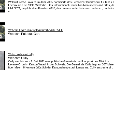
Weltkulturerbe Lavaux Im Jahr 2005 nominierte das Schweizer Bundesamt für Kultur 
Lavaux als UNESCO-Welterbe. Das International Council on Monuments and Sites, d
UNESCO, empfahl dem Komitee 2007, das Lavaux in die Liste aufzunehmen, nachde
ei...
Webcam LAVAUX-Weltkulturerbe-UNESCO
Webcam Puidoux-Gare
Wetter Webcam Cully
Webcam Cully
Cully war bis zum 1. Juli 2011 eine politische Gemeinde und Hauptort des Distrikts
Lavaux-Oron im Kanton Waadt in der Schweiz. Die Gemeinde Cully liegt auf 387 Mete
über Meer , 8 Km ostsüdöstlich der Kantonshauptstadt Lausanne. Cully erstreckt si...