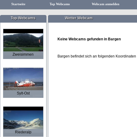
Startseite
Top Webcams
Webcam anmelden
Top-Webcams
Wetter Webcam
Keine Webcams gefunden in Bargen
Zweisimmen
Bargen befindet sich an folgenden Koordinaten
Sylt-Ost
Riederalp