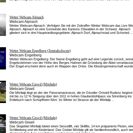
Wetter Webcam Alpnach
Webcam Alpnach
Wetter Webcam Alpnach: Verfolgen Sie mit der Zeitraffer-Wetter Webcam das Live Wet
Alpnach. Alpnach ist eine Gemeinde des Kantons Obwalden in der Schweiz. Alpnach
gliedert sich in drei Hauptsiedlungsgebiete: Alpnach Dorf, Alpnachstad und Schoried....
Wetter Webcam Engelberg (Zentralschweiz)
Webcam Engelberg
Wetter Webcam Engelberg: Der Name Engelberg geht auf eine Legende zurück, won
Engelsstimmen von der Höhe des Berges Hahnen die Gründung der Abtei veranlasste
Der Engel erscheint denn auch im Wappen des Ortes. Die Klostergemeinschaft wurde 
Wetter Webcam Giswil (Mörlialp)
Webcam Giswil
Die Mörlialp liegt an der der Panoramastrasse, die im Giswiler Ortsteil Rudenz beginnt
mit bis zu 12 % Steigung über den 1611 m hohen Glaubenbühlpass via Sörenberg ins
Entlebuch nach Schüpfheim führt. Im Winter ist Strasse ab der Mörlialp ...
Wetter Webcam Giswil (Mörlialp)
Webcam Giswil
Das Skigebiet Mörlialp bietet einen Sessellift, vier Skilifte, 14 km präparierte Pisten, ei
Schlittelweg und ein Kinderland. Das Gebiet Mörlialp gilt als familienfreundlich, auch we