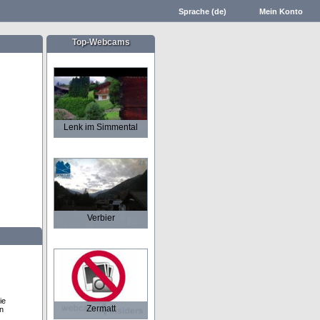
Sprache (de)
Mein Konto
Top-Webcams
Lenk im Simmental
Verbier
ie
Zermatt
n