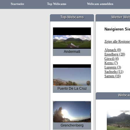
Startseite
Top Webcams
Webcam anmelden
Top-Webcams
Wetter We
Navigieren Si
Zeige alle Region
Alpnach (8)
Andermatt
Engelberg (28)
Giswil (4)
Kerns (7)
Lungern (3)
Sachseln (11)
Sarnen (16)
Puerto De La Cruz
Webcam
Grenchenberg