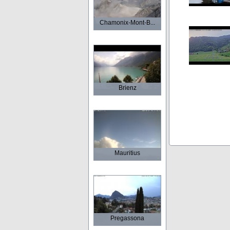
Chamonix-Mont-B...
Brienz
Mauritius
Pregassona