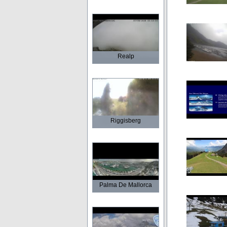
Realp
Riggisberg
Palma De Mallorca