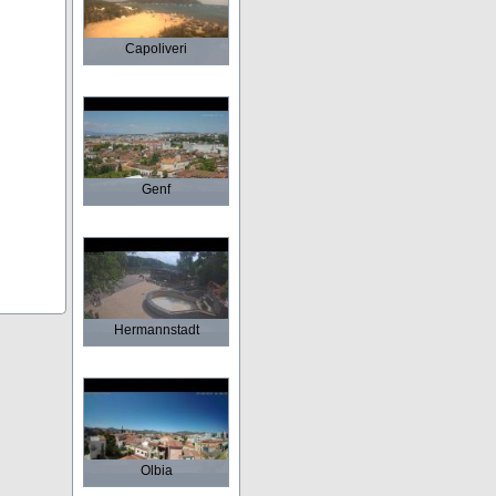
Capoliveri
Genf
Hermannstadt
Olbia