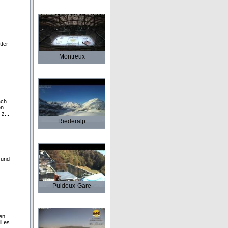
ter-
Montreux
ach
n.
z...
Riederalp
 und
Puidoux-Gare
nen
il es