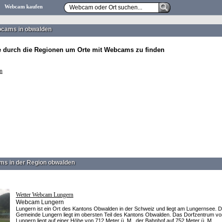
Webcam kaufen
bcams in obwalden
e durch die Regionen um Orte mit Webcams zu finden
en
s in der Region obwalden
Wetter Webcam Lungern
Webcam Lungern
Lungern ist ein Ort des Kantons Obwalden in der Schweiz und liegt am Lungernsee. D
Gemeinde Lungern liegt im obersten Teil des Kantons Obwalden. Das Dorfzentrum vo
Lungern liegt auf einer Höhe von 712 Meter ü. M., der Bahnhof auf 752 Meter ü. M...