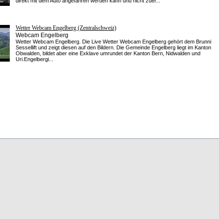
direkt mit dem Auto angefahren werden kann und nicht zuer...
Wetter Webcam Engelberg (Zentralschweiz)
Webcam Engelberg
Wetter Webcam Engelberg. Die Live Wetter Webcam Engelberg gehört dem Brunni
Sessellift und zeigt diesen auf den Bildern. Die Gemeinde Engelberg liegt im Kanton
Obwalden, bildet aber eine Exklave umrundet der Kanton Bern, Nidwalden und
Uri.Engelbergi...