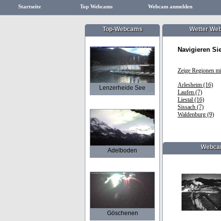
Startseite
Top Webcams
Webcam anmelden
Top-Webcams
Wetter Web
Navigieren Si
Zeige Regionen m
Arlesheim (16)
Lenzerheide See
Laufen (7)
Liestal (16)
Sissach (7)
Waldenburg (9)
Webcam
Adelboden
Göschenen