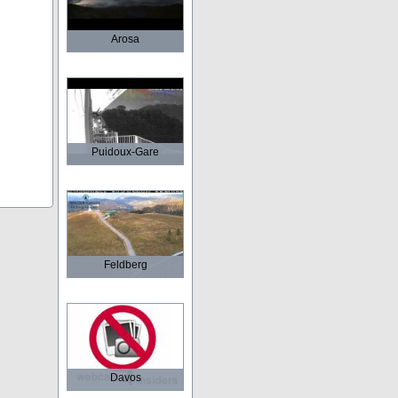
Arosa
Puidoux-Gare
Feldberg
Davos