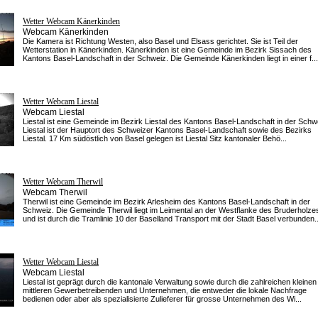
Wetter Webcam Känerkinden
Webcam Känerkinden
Die Kamera ist Richtung Westen, also Basel und Elsass gerichtet. Sie ist Teil der
Wetterstation in Känerkinden. Känerkinden ist eine Gemeinde im Bezirk Sissach des
Kantons Basel-Landschaft in der Schweiz. Die Gemeinde Känerkinden liegt in einer f...
Wetter Webcam Liestal
Webcam Liestal
Liestal ist eine Gemeinde im Bezirk Liestal des Kantons Basel-Landschaft in der Schw
Liestal ist der Hauptort des Schweizer Kantons Basel-Landschaft sowie des Bezirks
Liestal. 17 Km südöstlich von Basel gelegen ist Liestal Sitz kantonaler Behö...
Wetter Webcam Therwil
Webcam Therwil
Therwil ist eine Gemeinde im Bezirk Arlesheim des Kantons Basel-Landschaft in der
Schweiz. Die Gemeinde Therwil liegt im Leimental an der Westflanke des Bruderholze
und ist durch die Tramlinie 10 der Baselland Transport mit der Stadt Basel verbunden..
Wetter Webcam Liestal
Webcam Liestal
Liestal ist geprägt durch die kantonale Verwaltung sowie durch die zahlreichen kleinen
mittleren Gewerbetreibenden und Unternehmen, die entweder die lokale Nachfrage
bedienen oder aber als spezialisierte Zulieferer für grosse Unternehmen des Wi...