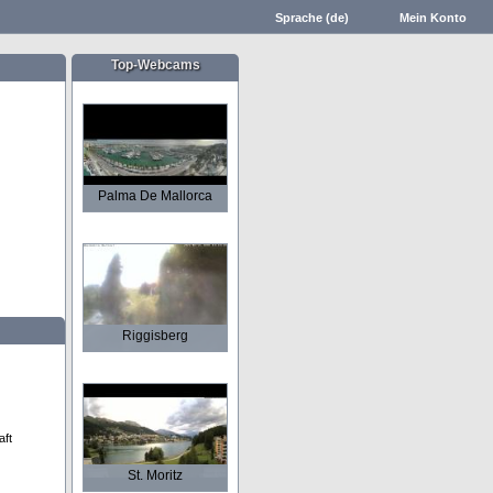
Sprache (de)
Mein Konto
Top-Webcams
Palma De Mallorca
Riggisberg
aft
St. Moritz