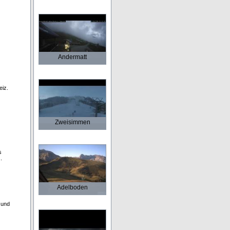
Andermatt
eiz.
Zweisimmen
s
.
Adelboden
 und