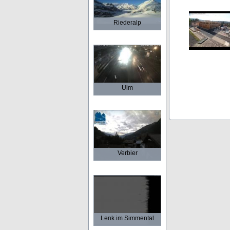
Riederalp
Ulm
Verbier
Lenk im Simmental