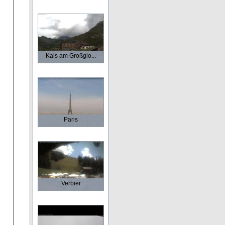
Kals am Großglo...
Paris
Verbier