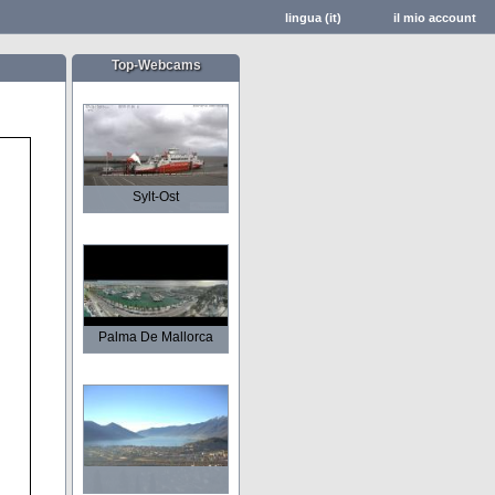
lingua (it)
il mio account
Top-Webcams
Sylt-Ost
Palma De Mallorca