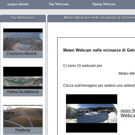
pagina iniziale
Top Webcams
Signup Webcam
Top-Webcams
Meteo Webcam nelle vicinanze di Gehrens
Meteo Webcam nelle vicinanze di Geh
Chamonix-Mont-B...
Ci sono 10 webcam per
Meteo We
Clicca sull'immagine per vedere uno slide
Palma De Mallorca
meteo W
Webca
Feldberg