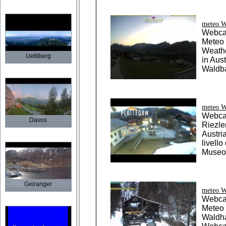
meteo W
Webca
Meteo 
Weathe
Uetliberg
in Aust
Waldba
meteo W
Webca
Davos
Riezle
Austri
livello
Museo 
Geiranger
meteo W
Webca
Meteo 
Waldha