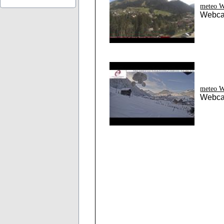
meteo W
Webca
meteo W
Webca