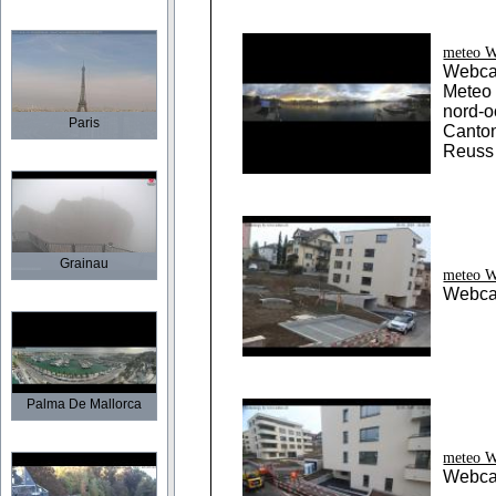
meteo W
Webca
Meteo 
nord-o
Paris
Canton
Reuss 
Grainau
meteo W
Webca
Palma De Mallorca
meteo W
Webca