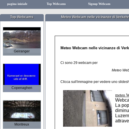
pagina iniziale
Top Webcams
Signup Webcam
Top-Webcams
Meteo Webcam nelle vicinanze di Verkeh
Meteo Webcam nelle vicinanze di Ver
Geiranger
Ci sono 29 webcam per
Meteo Web
Clicca sull'immagine per vedere uno slide
Copenaghen
meteo W
Webca
La pop
diminui
Luzern
attrave
Montreux