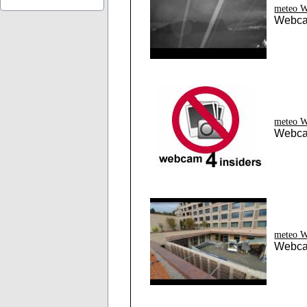
meteo W
Webca
meteo W
Webca
meteo W
Webca