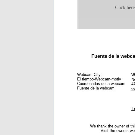
Click here
Fuente de la web
Webcam-City:
W
El tiempo-Webcam-motiv
N
Coordenadas de la webcam
4
Fuente de la webcam
ww
T
We thank the owner of thi
Visit the owners we