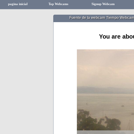
pagina inicial
Top Webcams
Signup Webcam
Fuente de la webcam Tiempo Webcam
You are abo