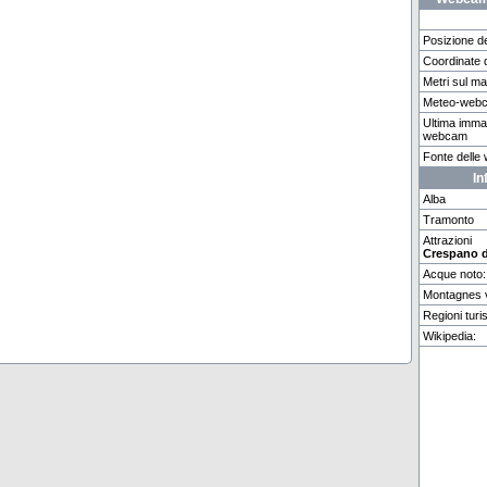
Posizione d
Coordinate 
Metri sul m
Verbier
Firenze
Feldbe
Meteo-web
Ultima imma
webcam
Weitere 4 Webcams in Crespano del Grappa vorhanden.
Fonte dell
In
Alba
Tramonto
Attrazioni
Crespano d
Acque noto:
Montagnes v
Regioni turis
Wikipedia: