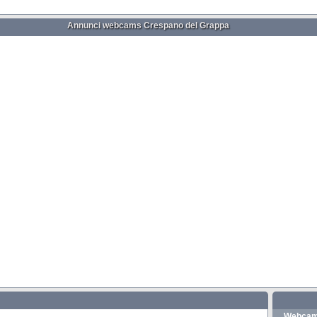
Annunci webcams Crespano del Grappa
Webcam 