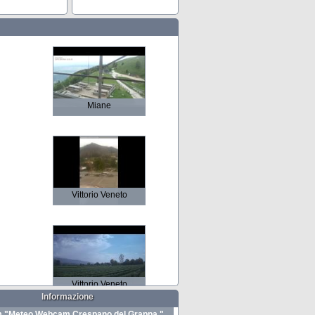
Miane
Vittorio Veneto
Vittorio Veneto
Informazione
"Meteo Webcam Crespano del Grappa "