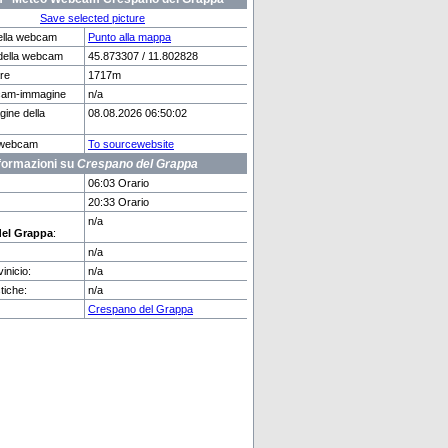
Save selected picture
ella webcam
Punto alla mappa
della webcam
45.873307 / 11.802828
are
1717m
rg
Zweisimmen
cam-immagine
n/a
gine della
08.08.2026 06:50:02
e webcam
To sourcewebsite
formazioni su
Crespano del Grappa
06:03 Orario
20:33 Orario
n/a
el Grappa
:
n/a
inicio:
n/a
tiche:
n/a
Crespano del Grappa