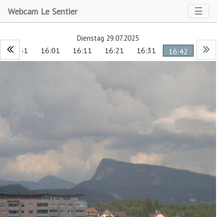
Toggl
☰
Webcam Le Sentier
Dienstag 29.07.2025
15:51
16:01
16:11
16:21
16:31
16:42