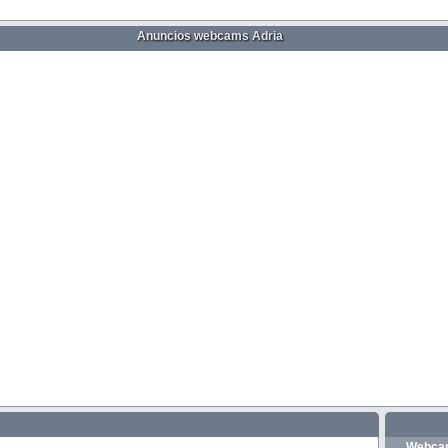
Anuncios webcams Adria
Webcam