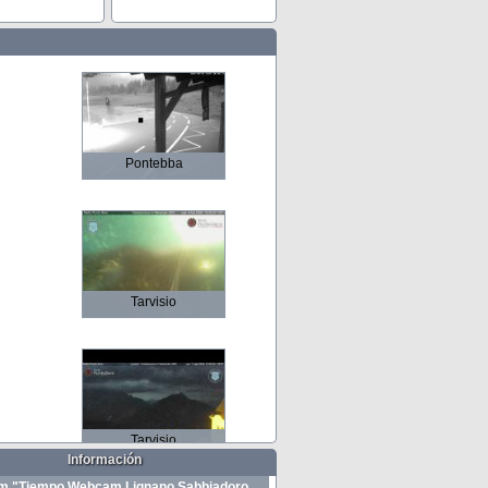
Pontebba
Tarvisio
Tarvisio
Información
 "Tiempo Webcam Lignano Sabbiadoro