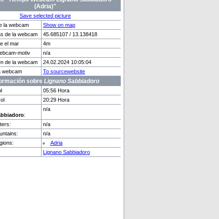
(Adria)"
Save selected picture
e la webcam
Show on map
s de la webcam
45.685107 / 13.138418
nt-B...
Praga
e el mar
4m
Webcam-motiv
n/a
en de la webcam
24.02.2024 10:05:04
la webcam
To sourcewebsite
formación sobre
Lignano Sabbiadoro
l
05:56 Hora
ol
20:29 Hora
n/a
abbiadoro
:
ers:
n/a
ntains:
n/a
gions:
Adria
Lignano Sabbiadoro