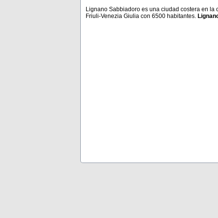
Lignano Sabbiadoro es una ciudad costera en la cos
Friuli-Venezia Giulia con 6500 habitantes.
Lignan
Puerto De La Cruz
Poreč