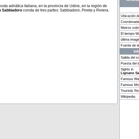
ta adriática italiana, en la provincia de Udine, en la región de
o Sabbiadoro
consta de tres partes: Sabbiadoro, Pineta y Riviera.
Ubicación d
Coordenada
Thun
Chamonix-Mo
Metros sobr
El tiempo-
última imag
Weitere 4 Webcams in Lignano Sabbiadoro vorhanden.
Fuente de 
In
Salida del so
Puesta del s
Sights in
Lignano S
Famous Wat
Famous Mou
Touristic Re
Wikipedia: