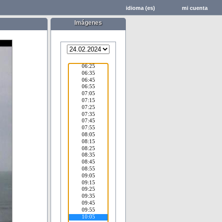
idioma (es)
mi cuenta
Imágenes