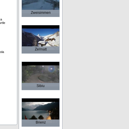
Zweisimmen
va
rtle
Zermatt
ola
Sibiu
Brienz