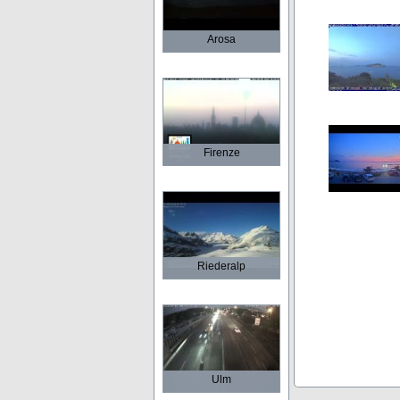
Arosa
Firenze
Riederalp
Ulm