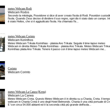
meteo Webcam Rodi
Webcam Rodos
Secondo la mitologia, Poseidone si dice di aver creato l'isola di Rodi. Poseidon custodi
l'isola. Quando Zeus decise di dividere il suo regno, ogni dio è stato dato un campo. Inf
è stato Helios, che si è aggiudicato l'isola. Ha chiamato l'is...
meteo Webcam Corinto
Webcam Korinthos
Meteo Webcam Trikala Korinthias - plateia Ano Trikala: Seguite il time-lapse meteo
Webcam in diretta Meteo Trikala Korinthias - plateia Ano Trikala. Meteo Webcam Trika
Korinthias platia Ano Trikala: Tenere il passo con il time-lapse meteo Webcam me...
Corinto
Webcam Corinto
meteo Webcam La Canea (Kreta)
Webcam La Canea
Meteo Webcam Creta. Questo Meteo Webcam è in diretta su a Chania, Creta. Il temp
webcam in Chania Creta è uno degli Hotel Belmondo. Chania è una città portuale di Cr
E 'con circa 54.000 abitanti ed è la seconda città più grande dell'isola...