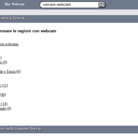
Buy Webcam
cams a Grecia
 trovare le regioni con webcam
 con webcams
2)
e (9)
e e Tracia (6)
e (11)
(46)
 (14)
tale (0)
s nella regione Grecia