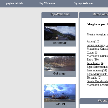
pagina iniziale
Top Webcams
Signup Webcam
Top-Webcams
Meteo web
Sfogliate per
Mostra le regioni
Attica (16)
Andermatt
Grecia centrale (1
Macedonia Central
Creta (10)
Macedonia Oriental
Epiro (10)
Isole Ionie (14)
Egeo Settentrional
Peloponneso (31)
Geiranger
Egeo Meridionale 
Tessaglia (6)
Grecia Occidentale
Macedonia occiden
Webcam
Sylt-Ost