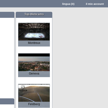
lingua (it)
il mio account
Top-Webcams
Montreux
Geneva
Feldberg