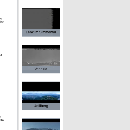
to
ine,
Lenk im Simmental
la
Venezia
Uetliberg
o
eta.