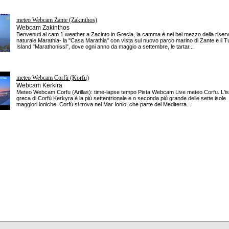
meteo Webcam Zante (Zakinthos)
Webcam Zakinthos
Benvenuti al cam 1.weather a Zacinto in Grecia, la camma è nel bel mezzo della riser
naturale Marathia- la "Casa Marathia" con vista sul nuovo parco marino di Zante e il Tu
Island "Marathonissi", dove ogni anno da maggio a settembre, le tartar...
meteo Webcam Corfù (Korfu)
Webcam Kerkira
Meteo Webcam Corfu (Arillas): time-lapse tempo Pista Webcam Live meteo Corfu. L'is
greca di Corfù Kerkyra è la più settentrionale e o seconda più grande delle sette isole
maggiori ioniche. Corfù si trova nel Mar Ionio, che parte del Mediterra...